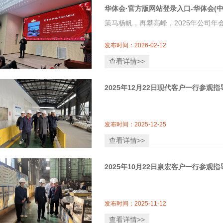
华体会·官方版网站登录入口-华体会(中国
策马杨帆，再攀高峰，2025年公司年
发布时间：2026-02-12
查看详情>>
2025年12月22日现代客户一行参观指
发布时间：2025-12-25
查看详情>>
2025年10月22日泉宏客户一行参观指
发布时间：2025-11-12
查看详情>>