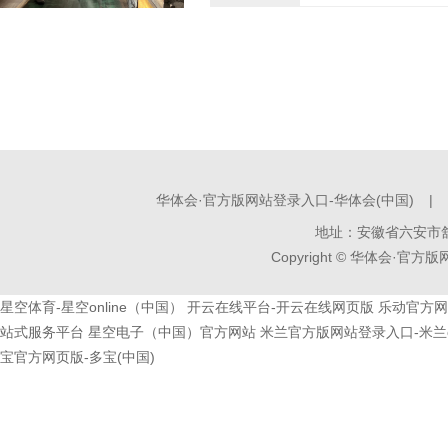
华体会·官方版网站登录入口-华体会(中国)
|
地址：安徽省六安市舒城
Copyright © 华体会·官方
星空体育-星空online（中国）
开云在线平台-开云在线网页版
乐动官方网站
站式服务平台
星空电子（中国）官方网站
米兰官方版网站登录入口-米兰on
宝官方网页版-多宝(中国)